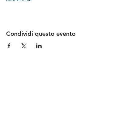
Condividi questo evento
Le nostre birre nascono in Toscana
sulla
Via Francigena
, sono fatte con
ingredienti
bio di filiera corta
,
sono frutto di ricerca e
innovazione
e sono
coinvolgenti
, perchè hanno
una
storia
da raccontare.