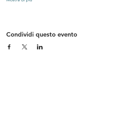
Condividi questo evento
Le nostre birre nascono in Toscana
sulla
Via Francigena
, sono fatte con
ingredienti
bio di filiera corta
,
sono frutto di ricerca e
innovazione
e sono
coinvolgenti
, perchè hanno
una
storia
da raccontare.