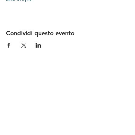
Condividi questo evento
Le nostre birre nascono in Toscana
sulla
Via Francigena
, sono fatte con
ingredienti
bio di filiera corta
,
sono frutto di ricerca e
innovazione
e sono
coinvolgenti
, perchè hanno
una
storia
da raccontare.