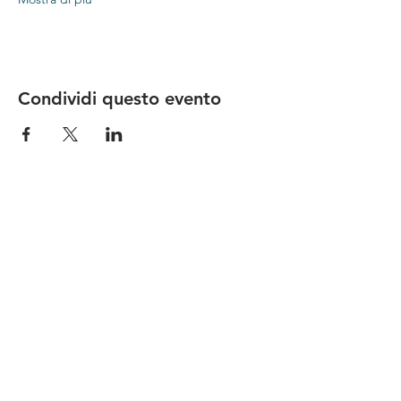
Condividi questo evento
Le nostre birre nascono in Toscana
sulla
Via Francigena
, sono fatte con
ingredienti
bio di filiera corta
,
sono frutto di ricerca e
innovazione
e sono
coinvolgenti
, perchè hanno
una
storia
da raccontare.