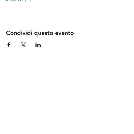
Condividi questo evento
Le nostre birre nascono in Toscana
sulla
Via Francigena
, sono fatte con
ingredienti
bio di filiera corta
,
sono frutto di ricerca e
innovazione
e sono
coinvolgenti
, perchè hanno
una
storia
da raccontare.