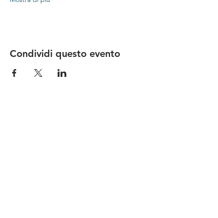
Condividi questo evento
Le nostre birre nascono in Toscana
sulla
Via Francigena
, sono fatte con
ingredienti
bio di filiera corta
,
sono frutto di ricerca e
innovazione
e sono
coinvolgenti
, perchè hanno
una
storia
da raccontare.