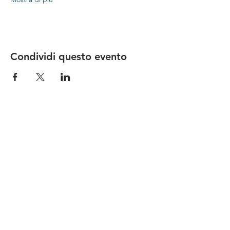
Condividi questo evento
Le nostre birre nascono in Toscana
sulla
Via Francigena
, sono fatte con
ingredienti
bio di filiera corta
,
sono frutto di ricerca e
innovazione
e sono
coinvolgenti
, perchè hanno
una
storia
da raccontare.