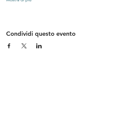
Condividi questo evento
Le nostre birre nascono in Toscana
sulla
Via Francigena
, sono fatte con
ingredienti
bio di filiera corta
,
sono frutto di ricerca e
innovazione
e sono
coinvolgenti
, perchè hanno
una
storia
da raccontare.