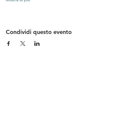
Condividi questo evento
Le nostre birre nascono in Toscana
sulla
Via Francigena
, sono fatte con
ingredienti
bio di filiera corta
,
sono frutto di ricerca e
innovazione
e sono
coinvolgenti
, perchè hanno
una
storia
da raccontare.