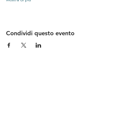
Condividi questo evento
Le nostre birre nascono in Toscana
sulla
Via Francigena
, sono fatte con
ingredienti
bio di filiera corta
,
sono frutto di ricerca e
innovazione
e sono
coinvolgenti
, perchè hanno
una
storia
da raccontare.