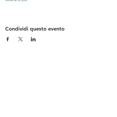
Condividi questo evento
Le nostre birre nascono in Toscana
sulla
Via Francigena
, sono fatte con
ingredienti
bio di filiera corta
,
sono frutto di ricerca e
innovazione
e sono
coinvolgenti
, perchè hanno
una
storia
da raccontare.