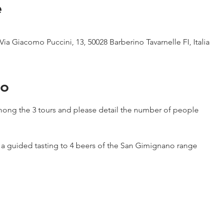
e
Via Giacomo Puccini, 13, 50028 Barberino Tavarnelle FI, Italia
to
ong the 3 tours and please detail the number of people
h a guided tasting to 4 beers of the San Gimignano range