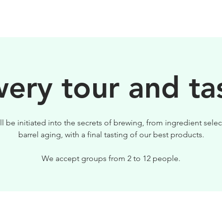
BIRRE
VISITE
PER IL TUO LOCALE
ery tour and ta
ll be initiated into the secrets of brewing, from ingredient selec
barrel aging, with a final tasting of our best products.
We accept groups from 2 to 12 people.