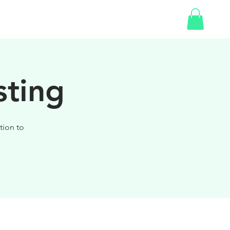
SHOP
GIFT CARD
sting
tion to