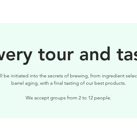
BIRRE
VISITE
PER IL TUO LOCALE
ery tour and ta
ll be initiated into the secrets of brewing, from ingredient selec
barrel aging, with a final tasting of our best products.
We accept groups from 2 to 12 people.