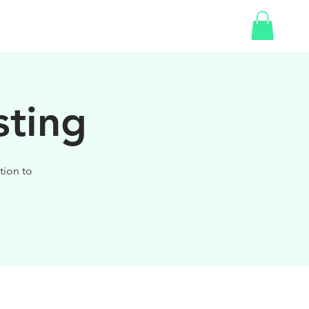
SHOP
GIFT CARD
sting
tion to