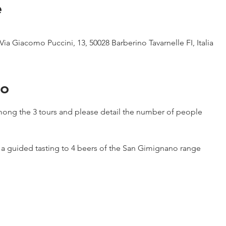
e
Via Giacomo Puccini, 13, 50028 Barberino Tavarnelle FI, Italia
to
ong the 3 tours and please detail the number of people
h a guided tasting to 4 beers of the San Gimignano range