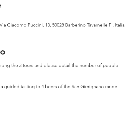
e
Via Giacomo Puccini, 13, 50028 Barberino Tavarnelle FI, Italia
to
ong the 3 tours and please detail the number of people
h a guided tasting to 4 beers of the San Gimignano range