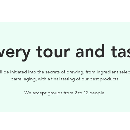
BIRRE
VISITE
PER IL TUO LOCALE
ery tour and ta
ll be initiated into the secrets of brewing, from ingredient selec
barrel aging, with a final tasting of our best products.
We accept groups from 2 to 12 people.