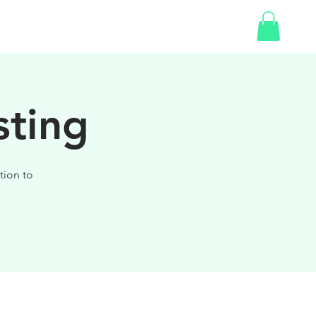
SHOP
GIFT CARD
sting
tion to