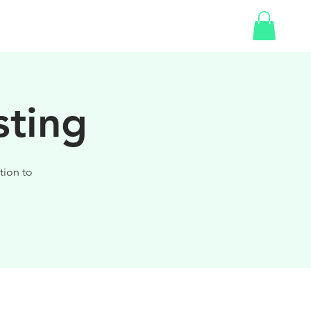
SHOP
GIFT CARD
sting
tion to