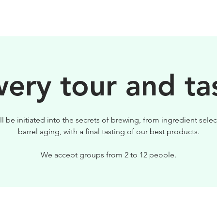
BIRRE
VISITE
PER IL TUO LOCALE
ery tour and ta
ll be initiated into the secrets of brewing, from ingredient selec
barrel aging, with a final tasting of our best products.
We accept groups from 2 to 12 people.