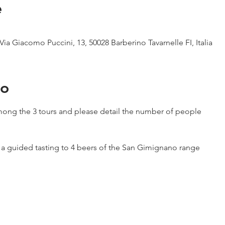
e
Via Giacomo Puccini, 13, 50028 Barberino Tavarnelle FI, Italia
to
ong the 3 tours and please detail the number of people
h a guided tasting to 4 beers of the San Gimignano range