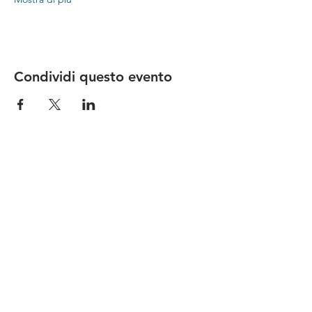
Condividi questo evento
Le nostre birre nascono in Toscana
sulla
Via Francigena
, sono fatte con
ingredienti
bio di filiera corta
,
sono frutto di ricerca e
innovazione
e sono
coinvolgenti
, perchè hanno
una
storia
da raccontare.