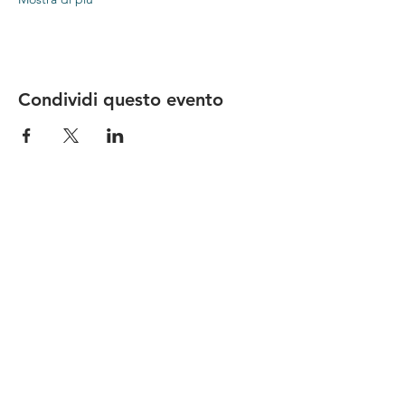
Condividi questo evento
Le nostre birre nascono in Toscana
sulla
Via Francigena
, sono fatte con
ingredienti
bio di filiera corta
,
sono frutto di ricerca e
innovazione
e sono
coinvolgenti
, perchè hanno
una
storia
da raccontare.