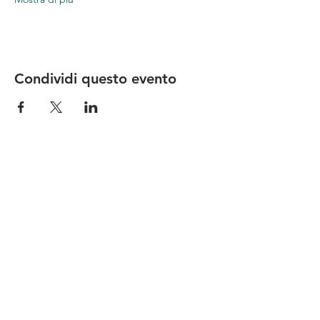
Condividi questo evento
Le nostre birre nascono in Toscana
sulla
Via Francigena
, sono fatte con
ingredienti
bio di filiera corta
,
sono frutto di ricerca e
innovazione
e sono
coinvolgenti
, perchè hanno
una
storia
da raccontare.