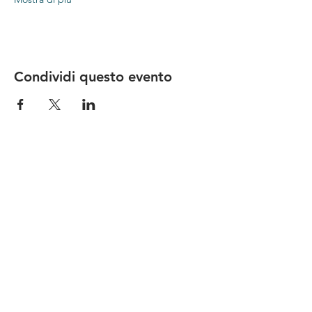
Condividi questo evento
Le nostre birre nascono in Toscana
sulla
Via Francigena
, sono fatte con
ingredienti
bio di filiera corta
,
sono frutto di ricerca e
innovazione
e sono
coinvolgenti
, perchè hanno
una
storia
da raccontare.