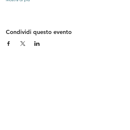
Condividi questo evento
Le nostre birre nascono in Toscana
sulla
Via Francigena
, sono fatte con
ingredienti
bio di filiera corta
,
sono frutto di ricerca e
innovazione
e sono
coinvolgenti
, perchè hanno
una
storia
da raccontare.