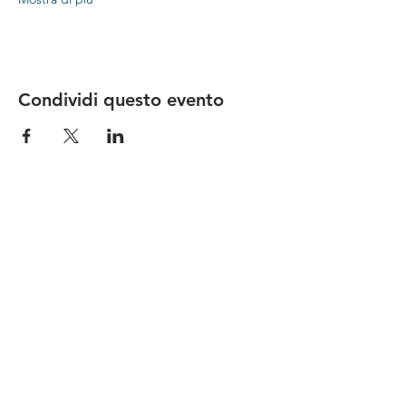
Condividi questo evento
Le nostre birre nascono in Toscana
sulla
Via Francigena
, sono fatte con
ingredienti
bio di filiera corta
,
sono frutto di ricerca e
innovazione
e sono
coinvolgenti
, perchè hanno
una
storia
da raccontare.