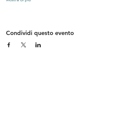
Condividi questo evento
Le nostre birre nascono in Toscana
sulla
Via Francigena
, sono fatte con
ingredienti
bio di filiera corta
,
sono frutto di ricerca e
innovazione
e sono
coinvolgenti
, perchè hanno
una
storia
da raccontare.