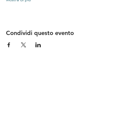
Condividi questo evento
Le nostre birre nascono in Toscana
sulla
Via Francigena
, sono fatte con
ingredienti
bio di filiera corta
,
sono frutto di ricerca e
innovazione
e sono
coinvolgenti
, perchè hanno
una
storia
da raccontare.