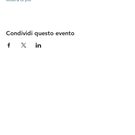
Condividi questo evento
Le nostre birre nascono in Toscana
sulla
Via Francigena
, sono fatte con
ingredienti
bio di filiera corta
,
sono frutto di ricerca e
innovazione
e sono
coinvolgenti
, perchè hanno
una
storia
da raccontare.