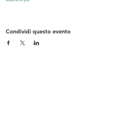
Condividi questo evento
Le nostre birre nascono in Toscana
sulla
Via Francigena
, sono fatte con
ingredienti
bio di filiera corta
,
sono frutto di ricerca e
innovazione
e sono
coinvolgenti
, perchè hanno
una
storia
da raccontare.