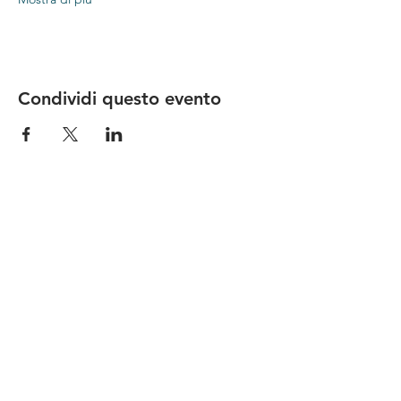
Condividi questo evento
Le nostre birre nascono in Toscana
sulla
Via Francigena
, sono fatte con
ingredienti
bio di filiera corta
,
sono frutto di ricerca e
innovazione
e sono
coinvolgenti
, perchè hanno
una
storia
da raccontare.