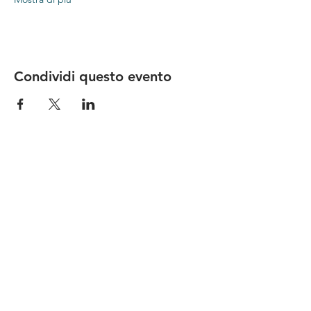
Condividi questo evento
Le nostre birre nascono in Toscana
sulla
Via Francigena
, sono fatte con
ingredienti
bio di filiera corta
,
sono frutto di ricerca e
innovazione
e sono
coinvolgenti
, perchè hanno
una
storia
da raccontare.