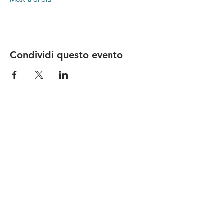
Condividi questo evento
Le nostre birre nascono in Toscana
sulla
Via Francigena
, sono fatte con
ingredienti
bio di filiera corta
,
sono frutto di ricerca e
innovazione
e sono
coinvolgenti
, perchè hanno
una
storia
da raccontare.