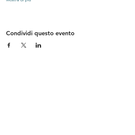
Condividi questo evento
Le nostre birre nascono in Toscana
sulla
Via Francigena
, sono fatte con
ingredienti
bio di filiera corta
,
sono frutto di ricerca e
innovazione
e sono
coinvolgenti
, perchè hanno
una
storia
da raccontare.