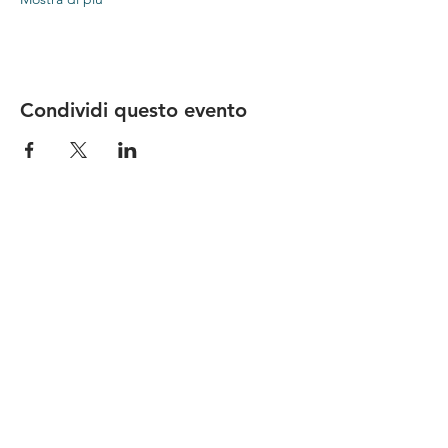
Condividi questo evento
Le nostre birre nascono in Toscana
sulla
Via Francigena
, sono fatte con
ingredienti
bio di filiera corta
,
sono frutto di ricerca e
innovazione
e sono
coinvolgenti
, perchè hanno
una
storia
da raccontare.