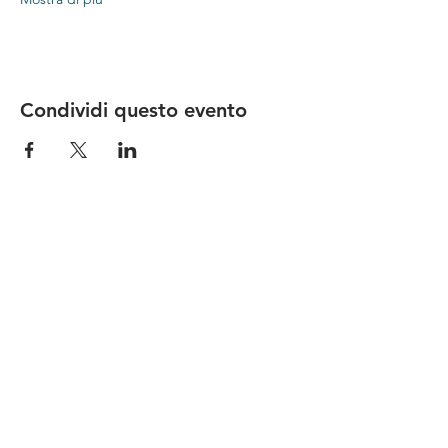
Condividi questo evento
Le nostre birre nascono in Toscana
sulla
Via Francigena
, sono fatte con
ingredienti
bio di filiera corta
,
sono frutto di ricerca e
innovazione
e sono
coinvolgenti
, perchè hanno
una
storia
da raccontare.