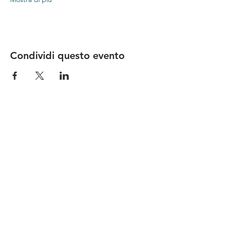
Condividi questo evento
Le nostre birre nascono in Toscana
sulla
Via Francigena
, sono fatte con
ingredienti
bio di filiera corta
,
sono frutto di ricerca e
innovazione
e sono
coinvolgenti
, perchè hanno
una
storia
da raccontare.