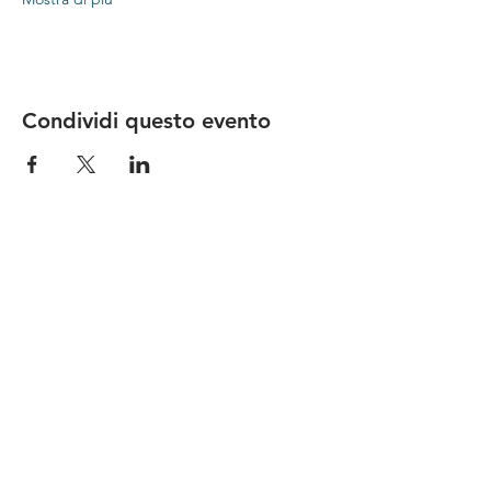
Condividi questo evento
Le nostre birre nascono in Toscana
sulla
Via Francigena
, sono fatte con
ingredienti
bio di filiera corta
,
sono frutto di ricerca e
innovazione
e sono
coinvolgenti
, perchè hanno
una
storia
da raccontare.