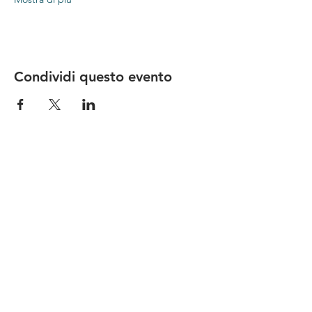
Condividi questo evento
Le nostre birre nascono in Toscana
sulla
Via Francigena
, sono fatte con
ingredienti
bio di filiera corta
,
sono frutto di ricerca e
innovazione
e sono
coinvolgenti
, perchè hanno
una
storia
da raccontare.