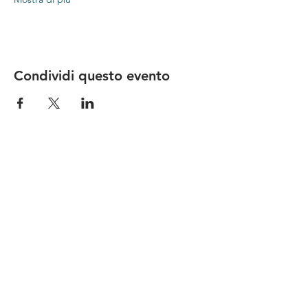
Condividi questo evento
Le nostre birre nascono in Toscana
sulla
Via Francigena
, sono fatte con
ingredienti
bio di filiera corta
,
sono frutto di ricerca e
innovazione
e sono
coinvolgenti
, perchè hanno
una
storia
da raccontare.