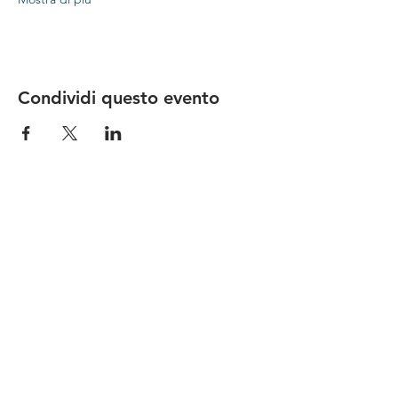
Condividi questo evento
Le nostre birre nascono in Toscana
sulla
Via Francigena
, sono fatte con
ingredienti
bio di filiera corta
,
sono frutto di ricerca e
innovazione
e sono
coinvolgenti
, perchè hanno
una
storia
da raccontare.