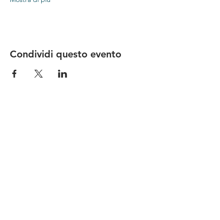
Condividi questo evento
Le nostre birre nascono in Toscana
sulla
Via Francigena
, sono fatte con
ingredienti
bio di filiera corta
,
sono frutto di ricerca e
innovazione
e sono
coinvolgenti
, perchè hanno
una
storia
da raccontare.