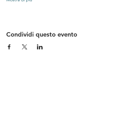
Condividi questo evento
Le nostre birre nascono in Toscana
sulla
Via Francigena
, sono fatte con
ingredienti
bio di filiera corta
,
sono frutto di ricerca e
innovazione
e sono
coinvolgenti
, perchè hanno
una
storia
da raccontare.