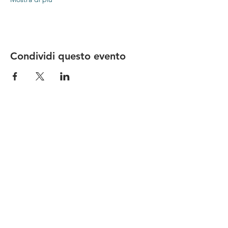
Condividi questo evento
Le nostre birre nascono in Toscana
sulla
Via Francigena
, sono fatte con
ingredienti
bio di filiera corta
,
sono frutto di ricerca e
innovazione
e sono
coinvolgenti
, perchè hanno
una
storia
da raccontare.