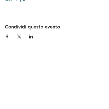
Condividi questo evento
Le nostre birre nascono in Toscana
sulla
Via Francigena
, sono fatte con
ingredienti
bio di filiera corta
,
sono frutto di ricerca e
innovazione
e sono
coinvolgenti
, perchè hanno
una
storia
da raccontare.