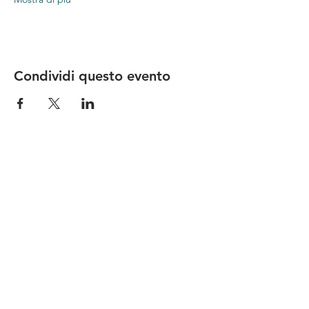
Condividi questo evento
Le nostre birre nascono in Toscana
sulla
Via Francigena
, sono fatte con
ingredienti
bio di filiera corta
,
sono frutto di ricerca e
innovazione
e sono
coinvolgenti
, perchè hanno
una
storia
da raccontare.