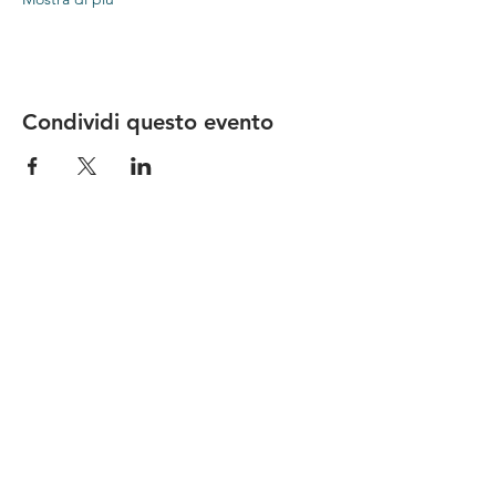
Condividi questo evento
Le nostre birre nascono in Toscana
sulla
Via Francigena
, sono fatte con
ingredienti
bio di filiera corta
,
sono frutto di ricerca e
innovazione
e sono
coinvolgenti
, perchè hanno
una
storia
da raccontare.