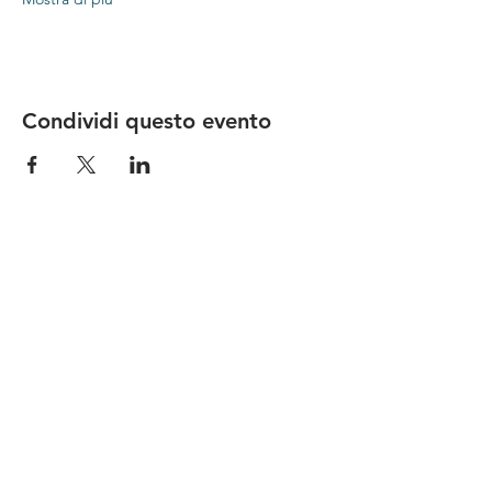
Condividi questo evento
Le nostre birre nascono in Toscana
sulla
Via Francigena
, sono fatte con
ingredienti
bio di filiera corta
,
sono frutto di ricerca e
innovazione
e sono
coinvolgenti
, perchè hanno
una
storia
da raccontare.