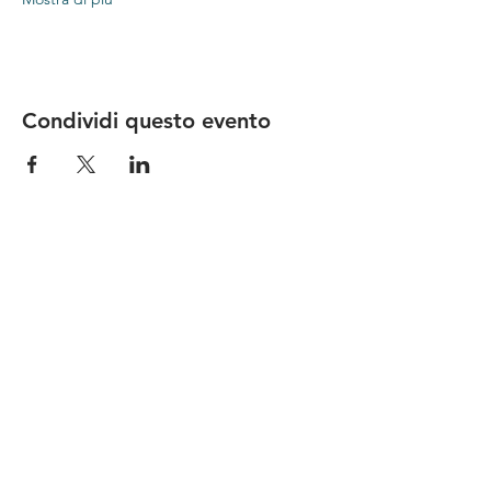
Condividi questo evento
Le nostre birre nascono in Toscana
sulla
Via Francigena
, sono fatte con
ingredienti
bio di filiera corta
,
sono frutto di ricerca e
innovazione
e sono
coinvolgenti
, perchè hanno
una
storia
da raccontare.