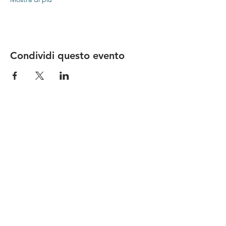
Condividi questo evento
Le nostre birre nascono in Toscana
sulla
Via Francigena
, sono fatte con
ingredienti
bio di filiera corta
,
sono frutto di ricerca e
innovazione
e sono
coinvolgenti
, perchè hanno
una
storia
da raccontare.