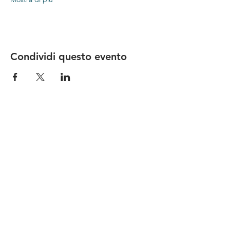
Condividi questo evento
Le nostre birre nascono in Toscana
sulla
Via Francigena
, sono fatte con
ingredienti
bio di filiera corta
,
sono frutto di ricerca e
innovazione
e sono
coinvolgenti
, perchè hanno
una
storia
da raccontare.