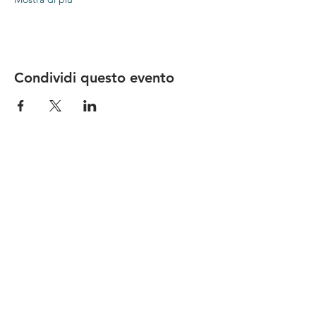
Condividi questo evento
Le nostre birre nascono in Toscana
sulla
Via Francigena
, sono fatte con
ingredienti
bio di filiera corta
,
sono frutto di ricerca e
innovazione
e sono
coinvolgenti
, perchè hanno
una
storia
da raccontare.