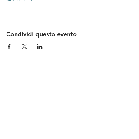
Condividi questo evento
Le nostre birre nascono in Toscana
sulla
Via Francigena
, sono fatte con
ingredienti
bio di filiera corta
,
sono frutto di ricerca e
innovazione
e sono
coinvolgenti
, perchè hanno
una
storia
da raccontare.