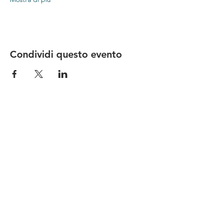
Condividi questo evento
Le nostre birre nascono in Toscana
sulla
Via Francigena
, sono fatte con
ingredienti
bio di filiera corta
,
sono frutto di ricerca e
innovazione
e sono
coinvolgenti
, perchè hanno
una
storia
da raccontare.