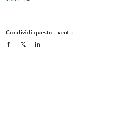
Condividi questo evento
Le nostre birre nascono in Toscana
sulla
Via Francigena
, sono fatte con
ingredienti
bio di filiera corta
,
sono frutto di ricerca e
innovazione
e sono
coinvolgenti
, perchè hanno
una
storia
da raccontare.